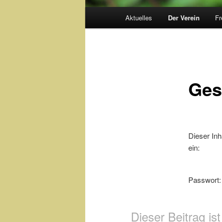
Hauptmenü
Aktuelles
Der Verein
Fr
Zum
Inhalt
wechseln
Ges
Dieser Inh
ein:
Passwort
Dieser Beitrag i