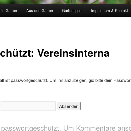
eie Gärten
Aus den Gärten
Gartentipps
Impressum & Kontakt
chützt: Vereinsinterna
alt ist passwortgeschützt. Um ihn anzuzeigen, gib bitte dein Passwor
:
st passwortgeschützt. Um Kommentare an