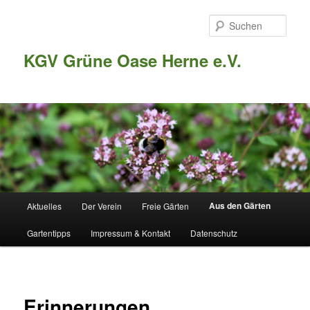
Such
KGV Grüne Oase Herne e.V.
Hauptmenü
Aus den Gärten
Aktuelles
Der Verein
Freie Gärten
Zum
Gartentipps
Impressum & Kontakt
Datenschutz
Inhalt
wechseln
Erinnerungen