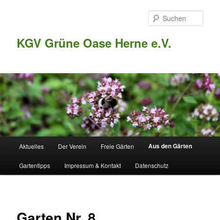
Such
KGV Grüne Oase Herne e.V.
Hauptmenü
Aus den Gärten
Aktuelles
Der Verein
Freie Gärten
Zum
Gartentipps
Impressum & Kontakt
Datenschutz
Inhalt
wechseln
Garten Nr. 8