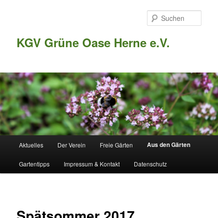
Such
KGV Grüne Oase Herne e.V.
Hauptmenü
Aus den Gärten
Aktuelles
Der Verein
Freie Gärten
Zum
Gartentipps
Impressum & Kontakt
Datenschutz
Inhalt
wechseln
Spätsommer 2017