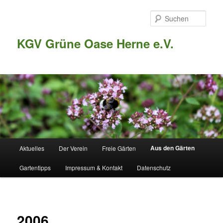
Such
KGV Grüne Oase Herne e.V.
Hauptmenü
Aus den Gärten
Aktuelles
Der Verein
Freie Gärten
Zum
Gartentipps
Impressum & Kontakt
Datenschutz
Inhalt
wechseln
2006